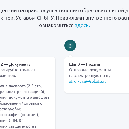
цензии на право осуществления образовательной д
к ней, Уставом СПбПУ, Правилами внутреннего рас
ознакомиться
здесь.
3
 2 — Документы
Шаг 3 — Подача
рмируйте комплект
Отправьте документы
ументов:
на электронную почту
stroikursi@spbstu.ru.
пия паспорта (2-3 стр.,
траница с регистрацией);
опия документа о высшем
бразовании / справка с
еста учебы;
отография (портрет);
опия СНИЛС;
опия свидетельства