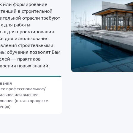
их или формирование
тенций в строительной
оительной отрасли требуют
х для работы
ных для проектирования
же для использования
авления строительными
мы обучения позволят Вам
елей — практиков
воения новых знаний,
ования
ее профессиональное/
альное или высшее
вание (в т. ч. в процессе
ения)