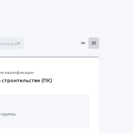
ат
стить всё
ия квалификации
в строительстве
(
ПК)
а группы