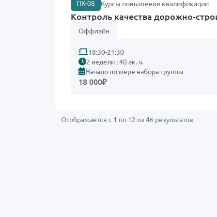
ПК-08
Курсы повышения квалификации
Контроль качества дорожно-стро
Оффлайн
18:30-21:30
2 недели ; 40 ак. ч.
Начало по мере набора группы
18 000
₽
Отображается с
1
по
12
из
46
результатов