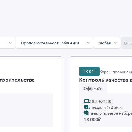
ения
Продолжительность обучения
Выберите форм
Любая
Очи
ПК-011
Курсы повышен
строительства
Контроль качества 
Оффлайн
18:30-21:30
3 недели ; 72 ак. ч.
Начало по мере набор
18 000
₽