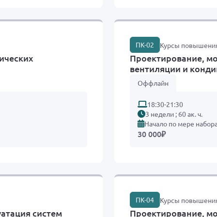
ПК-02
Курсы повышени
нических
Проектирование, мо
вентиляции и конд
Оффлайн
18:30-21:30
3 недели ; 60 ак. ч.
Начало по мере набор
30 000
₽
ПК-04
Курсы повышени
уатация систем
Проектирование, мо