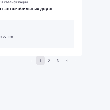
ия квалификации
нт автомобильных дорог
а группы
‹
1
2
3
4
›