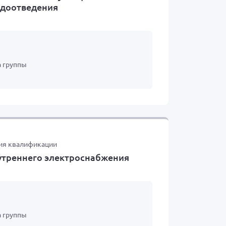
одоотведения
а группы
ия квалификации
утреннего электроснабжения
а группы