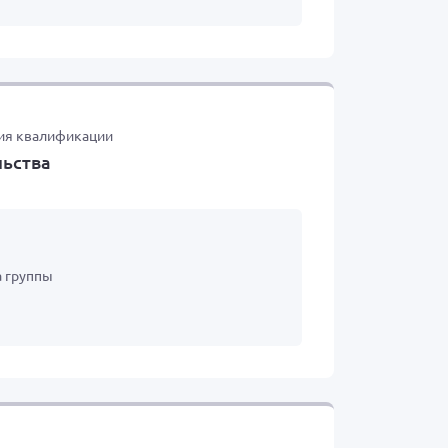
ия квалификации
льства
а группы