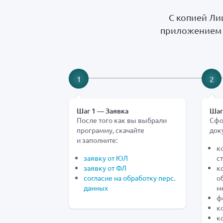
С копией Ли
приложением 
1
2
Шаг 1 — Заявка
Шаг
После того как вы выбрали
Сфо
программу, скачайте
док
и заполните:
ко
заявку от ЮЛ
с
заявку от ФЛ
к
согласие на обработку перс.
о
данных
м
ф
к
к