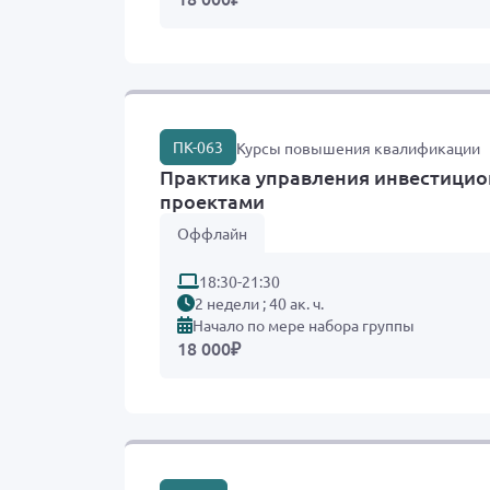
ПК-063
Курсы повышения квалификации
Практика управления инвестици
проектами
Оффлайн
18:30-21:30
2 недели ; 40 ак. ч.
Начало по мере набора группы
18 000
₽