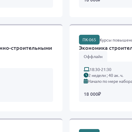
ПК-065
Курсы повышен
онно-строительными
Экономика строите
Оффлайн
18:30-21:30
2 недели ; 40 ак. ч.
Начало по мере набор
18 000
₽