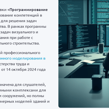
Программирование
вки «
рование компетенций в
 для решения задач
тва. В рамках программы
задач визуального и
ния при работе с
ьного строительства.
ий профессионального
онного моделирования в
терства труда и
от 14 октября 2024 года
значена для слушателей,
ммными комплексами для
 сооружений, но полны
хмерных моделей зданий и