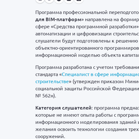
Программа профессиональной переподгото
для BIM-платформ
» направлена на форми
сфере «Средства программной разработки»
автоматизации и цифровизации строительс
слушатели будут подготовлены к решению 
объектно-ориентированного программирова
информационной моделью объекта капитал
Программа разработана с учетом требован
стандарта «
Специалист в сфере информаци
строительстве
» (утвержден приказом Минис
социальной защиты Российской Федерации 
№ 562н).
Категория слушателей
: программа предна
которые не имеют опыта работы c програ
информационного моделирования зданий и
желания освоить технологии создания тре
сооружений.