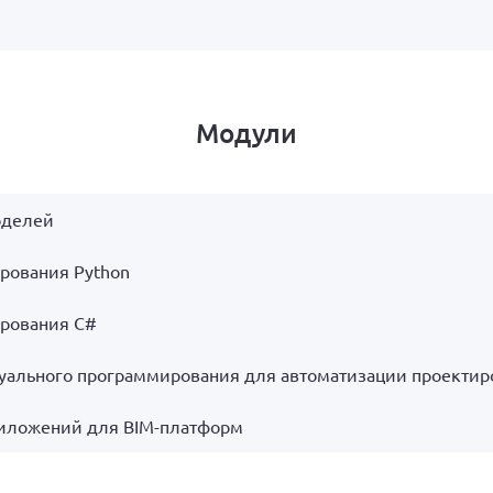
Модули
оделей
рования Python
рования C#
зуального программирования для автоматизации проектир
риложений для BIM-платформ