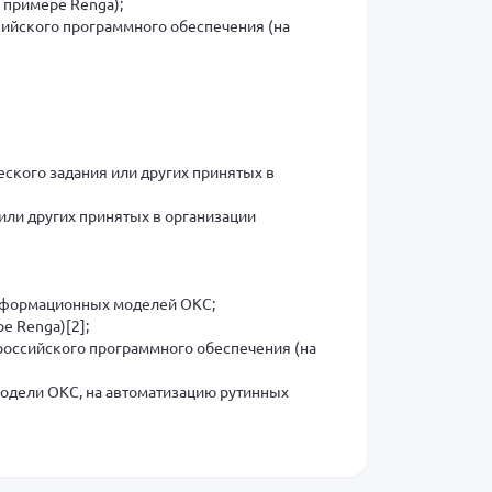
 примере Renga);
сийского программного обеспечения (на
ского задания или других принятых в
или других принятых в организации
информационных моделей ОКС;
е Renga)[2];
российского программного обеспечения (на
одели ОКС, на автоматизацию рутинных