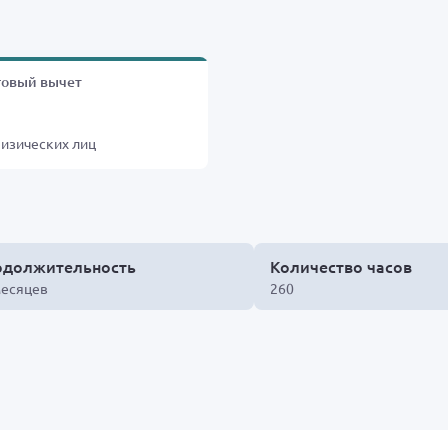
говый вычет
%
изических лиц
одолжительность
Количество часов
месяцев
260