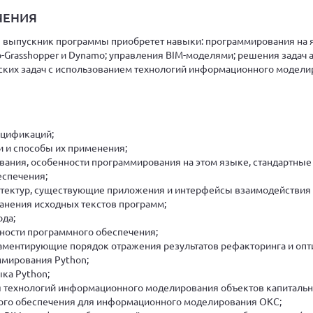
ЧЕНИЯ
 выпускник программы приобретет навыки: программирования на я
o-Grasshopper и Dynamo; управления BIM-моделями; решения задач
ских задач с использованием технологий информационного модели
цификаций;
и и способы их применения;
вания, особенности программирования на этом языке, стандартны
еспечения;
тектур, существующие приложения и интерфейсы взаимодействия 
анения исходных текстов программ;
да;
ности программного обеспечения;
ментирующие порядок отражения результатов рефакторинга и опти
ммирования Python;
ка Python;
ия технологий информационного моделирования объектов капитально
го обеспечения для информационного моделирования ОКС;