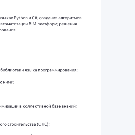
зыках Python и С#; создания алгоритмов
 автоматизации BIM-платформ; решения
рования.
е библиотеки языка программирования;
с ними;
мизации в коллективной базе знаний;
го строительства (ОКС);